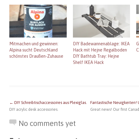
u
u
b
u
m
f
f
e
f
a
F
P
r
T
u
a
i
T
u
f
c
n
w
m
W
e
t
i
b
h
b
e
t
l
a
o
r
t
r
t
o
e
e
z
s
k
s
r
u
A
z
t
z
t
p
Mitmachen und gewinnen:
DIY Badewannenablage: IKEA
G
u
z
u
e
p
Alpina sucht Deutschland
Hack mit Hejne Regalboden
C
t
u
t
i
z
e
t
e
l
u
schönstes Draußen-Zuhause
DIY Bathtub Tray: Hejne
i
e
i
e
t
Shelf IKEA Hack
l
i
l
n
e
e
l
e
(
i
n
e
n
W
l
(
n
(
i
e
W
(
W
r
n
i
W
i
d
(
r
i
r
i
W
d
r
d
n
i
i
d
i
n
r
n
i
n
e
d
← DIY Schreibtischaccessoires aus Plexiglas.
Fantastische Neuigkeiten!
n
n
n
u
i
e
n
e
e
n
DIY acrylic desk accessories.
Great news! Our first Cana
u
e
u
m
n
e
u
e
F
e
m
e
m
e
u
No comments yet
F
m
F
n
e
e
F
e
s
m
n
e
n
t
F
s
n
s
e
e