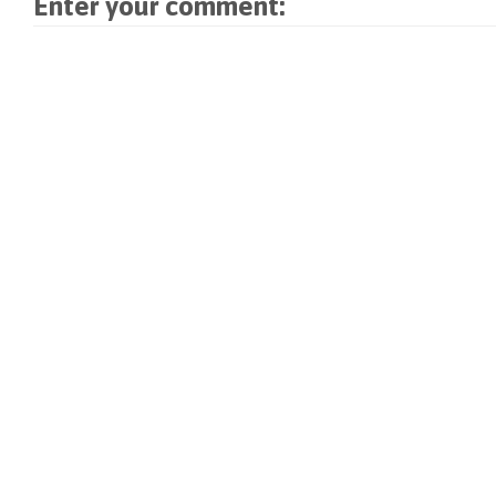
Enter your comment:
t
s
t
r
n
e
t
e
g
s
r
e
r
e
t
g
r
g
ö
e
e
g
e
f
r
ö
e
ö
f
g
f
ö
f
n
e
f
f
f
e
ö
n
f
n
t
f
e
n
e
)
f
t
e
t
n
)
t
)
e
)
t
)