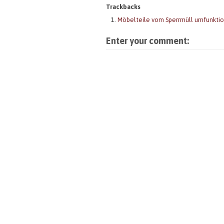
)
t
)
e
Trackbacks
)
t
)
Möbelteile vom Sperrmüll umfunktio
Enter your comment: