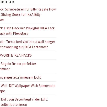
OPULAR
ck: Schiebetüren für Billy Regale How
Sliding Doors for IKEA Billy
ses
ck Tisch Hack mit Plexiglas IKEA Lack
ack with Plexiglass
k - Turn a bed slat into a wall hanger
bewahrung aus IKEA Lattenrost
AVORITE IKEA HACKS
 Regeln für ein perfektes
zimmer
mpengestelle in neuem Licht
 Wall: DIY Wallpaper With Removable
ape
 Duft von Beton liegt in der Luft.
 selbst betonieren