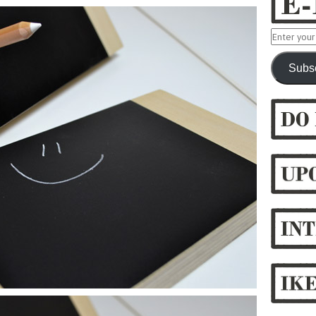
Enter
your
Subs
email
address