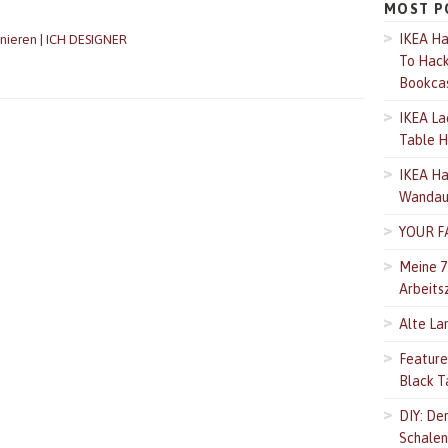
MOST P
IKEA Ha
nieren | ICH DESIGNER
To Hack 
Bookca
IKEA La
Table H
IKEA Hac
Wandauf
YOUR F
Meine 7
Arbeits
Alte La
Feature
Black T
DIY: Der
Schalen