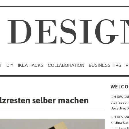
T
DIY
IKEA HACKS
COLLABORATION
BUSINESS TIPS
P
WELCO
ICH DESIGNE
olzresten selber machen
blog about 
Upcycling D
ICH DESIGNE
Kristina Ste
und Upcycli