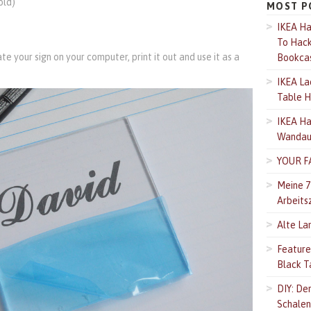
old)
MOST P
IKEA Ha
To Hack 
ate your sign on your computer, print it out and use it as a
Bookca
IKEA La
Table H
IKEA Hac
Wandauf
YOUR F
Meine 7
Arbeits
Alte La
Feature
Black T
DIY: Der
Schalen