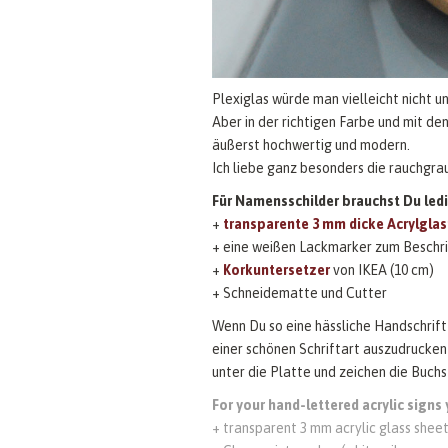
Plexiglas würde man vielleicht nicht 
Aber in der richtigen Farbe und mit den
äußerst hochwertig und modern.
Ich liebe ganz besonders die rauchgra
Für Namensschilder brauchst Du ledi
+
transparente 3 mm dicke Acrylgla
+ eine weißen Lackmarker zum Beschrif
+
Korkuntersetzer
von IKEA (10 cm)
+ Schneidematte und Cutter
Wenn Du so eine hässliche Handschrift 
einer schönen Schriftart auszudrucken
unter die Platte und zeichen die Buch
For your hand-lettered acrylic signs
+ transparent 3 mm acrylic glass sheet