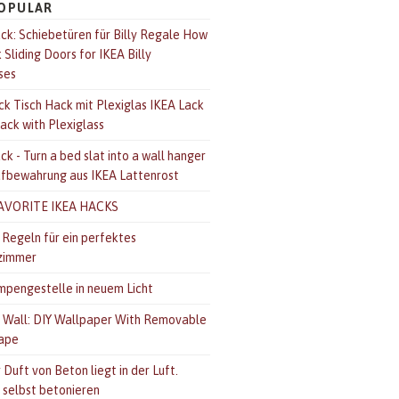
OPULAR
ck: Schiebetüren für Billy Regale How
Sliding Doors for IKEA Billy
ses
ck Tisch Hack mit Plexiglas IKEA Lack
ack with Plexiglass
k - Turn a bed slat into a wall hanger
bewahrung aus IKEA Lattenrost
AVORITE IKEA HACKS
 Regeln für ein perfektes
zimmer
mpengestelle in neuem Licht
 Wall: DIY Wallpaper With Removable
ape
 Duft von Beton liegt in der Luft.
 selbst betonieren