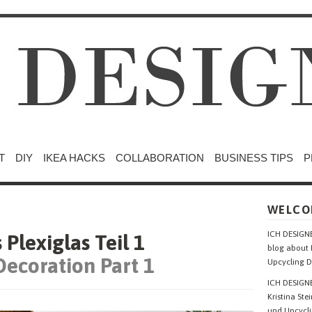
T
DIY
IKEA HACKS
COLLABORATION
BUSINESS TIPS
P
WELCO
ICH DESIGNE
Plexiglas Teil 1
blog about 
Decoration Part 1
Upcycling D
ICH DESIGNE
Kristina Ste
und Upcycli