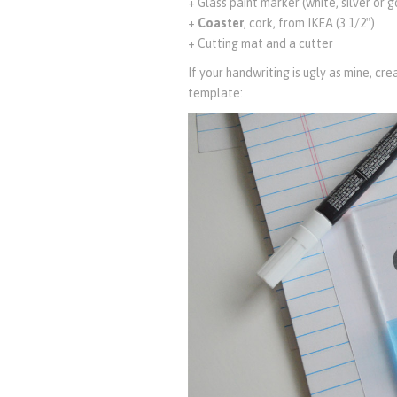
+ Glass paint marker (white, silver or g
+
Coaster
, cork, from IKEA (3 1/2″)
+ Cutting mat and a cutter
If your handwriting is ugly as mine, cre
template: