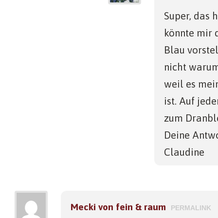
Super, das h
könnte mir 
Blau vorste
nicht warum
weil es mei
ist. Auf jed
zum Dranble
Deine Antwo
Claudine
Mecki von fein & raum
PERMALINK