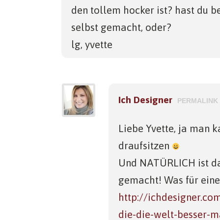
den tollem hocker ist? hast du 
selbst gemacht, oder?
lg, yvette
Ich Designer
PERMALINK
Liebe Yvette, ja man k
draufsitzen
Und NATÜRLICH ist das
gemacht! Was für ein
http://ichdesigner.co
die-die-welt-besser-