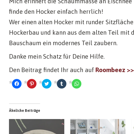
Mich erinnert die Schaummasse an Eischnee 
finde den Hocker einfach herrlich!
Wer einen alten Hocker mit runder Sitzfläche 
Hockerbau und kann aus dem alten Teil mit d
Bauschaum ein modernes Teil zaubern.
Danke mein Schatz für Deine Hilfe.
Den Beitrag findet Ihr auch auf
Roombeez >>
K
K
K
K
K
l
l
l
l
l
i
i
i
i
i
c
c
c
c
c
k
k
k
k
k
,
,
,
,
e
u
u
u
u
n
m
m
m
m
,
Ähnliche Beiträge
a
a
ü
a
u
u
u
b
u
m
f
f
e
f
a
F
P
r
T
u
a
i
T
u
f
c
n
w
m
W