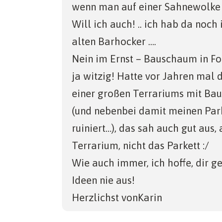
ö
e
ö
f
g
wenn man auf einer Sahnewolke s
f
ö
f
n
e
f
f
f
e
ö
n
f
n
t
f
Will ich auch! .. ich hab da noc
e
n
e
)
f
t
e
t
n
alten Barhocker ….
)
t
)
e
)
t
)
Nein im Ernst – Bauschaum in Fo
ja witzig! Hatte vor Jahren mal 
einer großen Terrariums mit Ba
(und nebenbei damit meinen Par
ruiniert…), das sah auch gut aus,
Terrarium, nicht das Parkett :/
Wie auch immer, ich hoffe, dir g
Ideen nie aus!
Herzlichst vonKarin