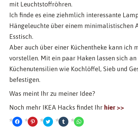
mit Leuchtstoffröhren.
Ich finde es eine ziehmlich interessante Lam
Hängeleuchte über einem minimalistischen A
Esstisch.
Aber auch über einer Küchentheke kann ich mi
vorstellen. Mit ein paar Haken lassen sich a
Küchenutensilien wie Kochlöffel, Sieb und Ge
befestigen.
Was meint Ihr zu meiner Idee?
Noch mehr IKEA Hacks findet Ihr
hier >>
K
K
K
K
K
l
l
l
l
l
i
i
i
i
i
c
c
c
c
c
k
k
k
k
k